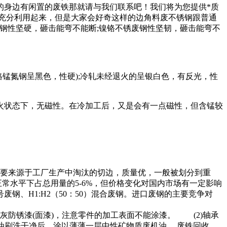
的身边有闲置的废铁那就请与我们联系吧！我们将为您提供*质
充分利用起来，但是大家会好奇这样的边角料废不锈钢跟普通
废钢性坚硬，砸击能弯不能断;镍铬不锈废钢性坚韧，砸击能弯不
鉻锰氮钢呈黑色，性硬);冷轧未经退火的呈银白色，有反光，性
退火状态下，无磁性。在冷加工后，又是会有一点磁性，但含锰较
主要来源于工厂生产中淘汰的切边，质量优，一般被划分到重
正常水平下占总用量的5-6%，但价格变化对国内市场有一定影响
钢、H1:H2（50：50）混合废钢。进口废钢的主要竞争对
灰防锈漆(面漆)，注意零件的加工表面不能涂漆。 (2)轴承
油刷洗干净后，涂以薄薄一层中性矿物质废机油。 废铁回收