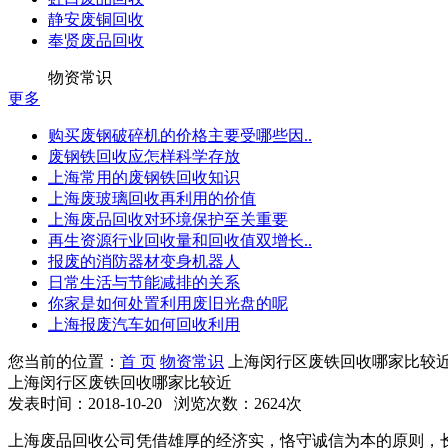
静安废铜回收
奉贤废品回收
物资常识
更多
购买废钢破碎机的价格主要受哪些因..
废钢铁回收应怎样科学存放
上海常用的废钢铁回收知识
上海废玻璃回收再利用的价值
上海废品回收对环境保护至关重要
再生资源行业回收量和回收值双增长..
报废的消防器材变身机器人
日常生活与节能减排的关系
你家是如何处置利用废旧光盘的呢
上海报废汽车如何回收利用
您当前的位置：
首 页
物资常识
上海闵行区废铁回收哪家比较
上海闵行区废铁回收哪家比较近
发表时间：2018-10-20 浏览次数：2624次
上海废品回收公司凭借雄厚的经济实，恪守诚信为本的原则，