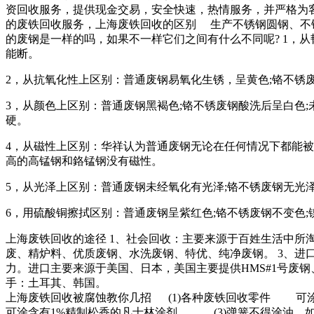
资回收服务，提供现金交易，安全快速，热情服务，并严格为
的废铁回收服务，上海废铁回收的区别 生产不锈钢圆钢、不
的废钢是一样的吗，如果不一样它们之间有什么不同呢? 1，
能断。
2，从抗氧化性上区别：普通废钢易氧化生锈，呈黄色;铬不
3，从颜色上区别：普通废钢黑褐色;铬不锈废钢酸洗后呈白色;
硬。
4，从磁性上区别：华祥认为普通废钢无论在任何情况下都能被
高的高锰钢和鉻锰钢没有磁性。
5，从光泽上区别：普通废钢未经氧化有光泽;铬不锈废钢无光
6，用硫酸铜擦拭区别：普通废钢呈紫红色;铬不锈废钢不变色
上海废铁回收的途径 1、社会回收：主要来源于百姓生活中所
废、精炉料、优质废钢、水洗废钢、特优、纯净废钢。 3、进口
力。进口主要来源于美国、日本，美国主要提供HMS#1号废钢、
手：土耳其、韩国。
上海废铁回收被腐蚀教你几招 (1)各种废铁回收零件 可涂
可涂含有1%精制松香的凡士林涂剂。 (3)弹簧不得涂油，