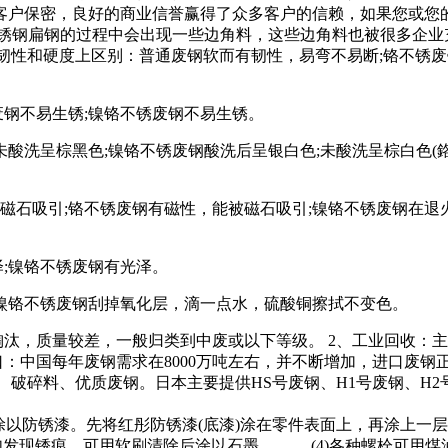
客户保密，良好的商业信誉赢得了众多客户的信赖，如果您或您
锈钢扁钢的过程中会出现一些边角料，这些边角料也被很多企业
从韧性和硬度上区别：普通废钢软而有韧性，易弯不易断;铬不锈
锈废钢不易生锈;镍铬不锈废钢不易生锈。
未酸洗呈棕黑色;镍铬不锈废钢酸洗后呈银白色;未酸洗呈棕白色(
磁石吸引;铬不锈废钢有磁性，能被磁石吸引;镍铬不锈废钢在
泽;镍铬不锈废钢有光泽。
;镍铬不锈废钢刮掉氧化层，滴一点水，硫酸铜擦拭不变色。
淘汰，质量较差，一般归类到中废或以下等级。 2、工业回收：
：中国每年废钢需求在8000万吨左右，并不断增加，进口废钢
破碎料、优质废钢。日本主要提供HS号废钢、H1号废钢、H2号废
以防锈漆。先将红彤防锈漆(底漆)涂在零件表面上，再涂上一层
如发现锈痕，可用软刷清除后涂以石墨。 (4)各种螺栓可用煤