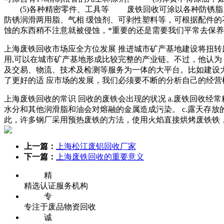
(5)各种精密零件、工具等 废铁回收可涂以各种防锈脂
防锈润滑两用脂、气相 缓蚀剂、可剥性塑料等，可根据配件
蚀的东西稍不注意就被侵蚀，*重要的还是需要我们平常去保
上海废铁回收市场应全方位发展 推进城市矿产基地建设将扭
用,可以在城市矿产基地形成比较完整的产业链。不过，他认为
及交易、物流、技术及检测等服务为一体的大平台。比如建设大
了更好的适 应市场的发展，我们必须要不断的分析自己的经营
上海废铁回收的常识 回收的废铁会出现的状况 a.废铁回收经
水分和其他润滑脂和油会对熔融的金属造成污染。 c.露天存
此，许多钢厂采用预热废铁的方法，使用火焰直接烘烤废铁铁
上一篇：
上海松江废铝回收厂家
下一篇：
上海废铁回收的重要意义
精
精选认证服务机构
专
专注于废品物资回收
诚