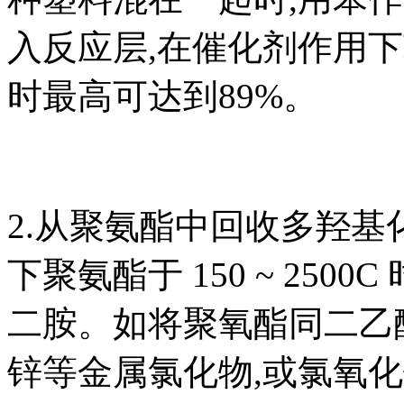
入反应层,在催化剂作用下苯
时最高可达到89%。
2.从聚氨酯中回收多羟
下聚氨酯于 150 ~ 25
二胺。如将聚氧酯同二乙
锌等金属氯化物,或氯氧