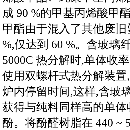
成 90 %的甲基丙烯酸
甲酯由于混入了其他废旧塑
%,仅达到 60 %。含
5000C 热分解时,单体收
使用双螺杆式热分解装置,设定
炉内停留时间,这样,含
获得与纯料同样高的单体
酚。将酚醛树脂在 440 ~