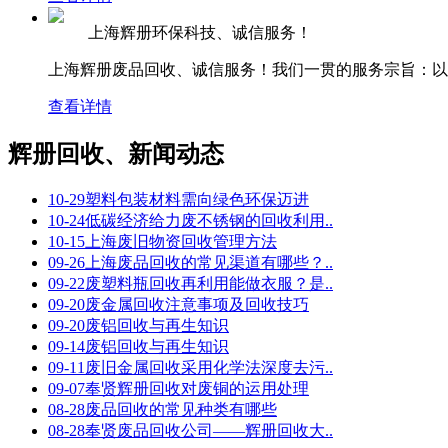
上海辉册环保科技、诚信服务！
上海辉册废品回收、诚信服务！我们一贯的服务宗旨：以价
查看详情
辉册回收、新闻动态
10-29
塑料包装材料需向绿色环保迈进
10-24
低碳经济给力废不锈钢的回收利用..
10-15
上海废旧物资回收管理方法
09-26
上海废品回收的常见渠道有哪些？..
09-22
废塑料瓶回收再利用能做衣服？是..
09-20
废金属回收注意事项及回收技巧
09-20
废铝回收与再生知识
09-14
废铝回收与再生知识
09-11
废旧金属回收采用化学法深度去污..
09-07
奉贤辉册回收对废铜的运用处理
08-28
废品回收的常见种类有哪些
08-28
奉贤废品回收公司——辉册回收大..