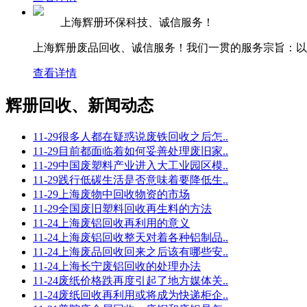
上海辉册环保科技、诚信服务！
上海辉册废品回收、诚信服务！我们一贯的服务宗旨：以价
查看详情
辉册回收、新闻动态
11-29
很多人都在疑惑说废铁回收之后怎..
11-29
目前都面临着如何妥善处理废旧家..
11-29
中国废塑料产业进入大工业园区模..
11-29
践行低碳生活是否意味着要降低生..
11-29
上海废物中回收物资的市场
11-29
全国废旧塑料回收再生料的方法
11-24
上海废铝回收再利用的意义
11-24
上海废铝回收整天对着各种铝制品..
11-24
上海废品回收回来之后该有哪些安..
11-24
上海长宁废铝回收的处理办法
11-24
废纸价格跌再度引起了地方媒体关..
11-24
废纸回收再利用或将成为快递柜企..