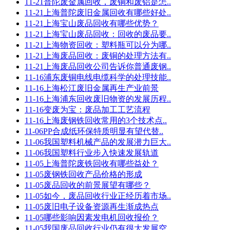
11-21
普陀废金属回收，废铜和废铝是怎..
11-21
上海普陀废旧金属回收有哪些好处..
11-21
上海宝山废品回收有哪些优势？
11-21
上海宝山废品回收：回收的废品要..
11-21
上海物资回收：塑料瓶可以分为哪..
11-21
上海废品回收：废铜的处理方法有..
11-21
上海废品回收公司告诉你普通废钢..
11-16
浦东废铜电线电缆科学的处理技能..
11-16
上海松江废旧金属再生产业前景
11-16
上海浦东回收废旧物资的发展历程..
11-16
变废为宝：废品加工工艺流程
11-16
上海废钢铁回收常用的3个技术点..
11-06
PP合成纸环保特质明显有望代替..
11-06
我国塑料机械产品的发展潜力巨大..
11-06
我国塑料行业步入快速发展轨道
11-05
上海普陀废铁回收有哪些益处？
11-05
废钢铁回收产品价格的形成
11-05
废品回收的前景展望有哪些？
11-05
如今，废品回收行业正经历着市场..
11-05
废旧电子设备资源再生渐成热点
11-05
哪些影响因素发电机回收报价？
11-05
我国废品回收行业仍有很大发展空..